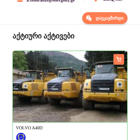
a.tedoradze@energony.ge
დაუკავშირდი
აქტიური აქტივები
VOLVO A40D