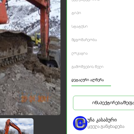
ტიპი
სტატუსი
მდგომარეობა
ლოკაცია
გამოშვების წელი
დეტალური აღწერა
ინსპექტირება/შეფ
უჩა კასაბური
ყველა განცხადება