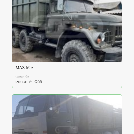
MAZ Maz
იყიდება
20968
-დან
a