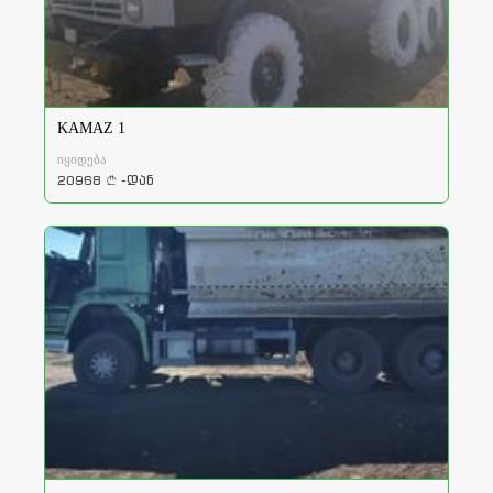
KAMAZ 1
იყიდება
20968
-დან
a