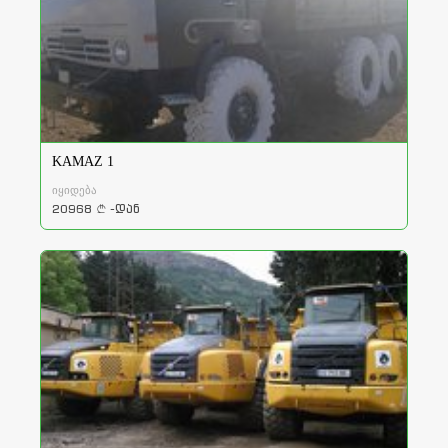
KAMAZ 1
იყიდება
20968
-დან
a