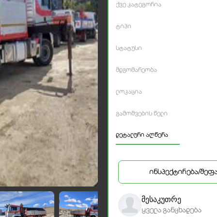
ქვე კატეგორია
ტიპი
სტატუსი
მდგომარეობა
ლოკაცია
გამოშვების წელი
დეტალური აღწერა
ინსპექტირება/შეფ
მესაკუთრე
ყველა განცხადება