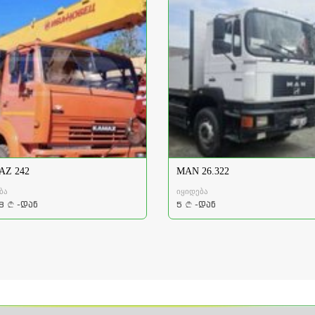
Z 242
MAN 26.322
ბა
იყიდება
8
-დან
5
-დან
a
a