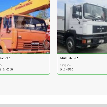
Z 242
MAN 26.322
ბა
იყიდება
2
-დან
5
-დან
a
a