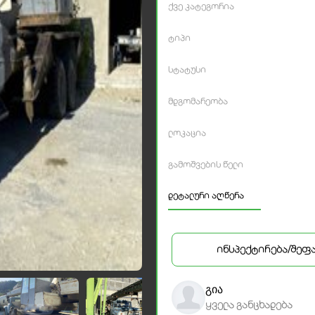
ქვე კატეგორია
ტიპი
სტატუსი
მდგომარეობა
ლოკაცია
გამოშვების წელი
დეტალური აღწერა
ინსპექტირება/შეფ
გია
ყველა განცხადება