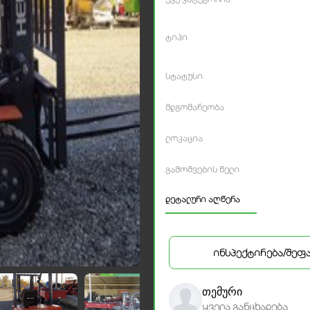
ტიპი
სტატუსი
მდგომარეობა
ლოკაცია
გამოშვების წელი
დეტალური აღწერა
ინსპექტირება/შეფ
თემური
ყველა განცხადება