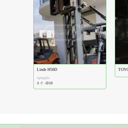
Linde H50D
TOYO
იყიდება
3
-დან
a