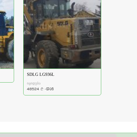
SDLG LG936L
იყიდება
48524
-დან
a