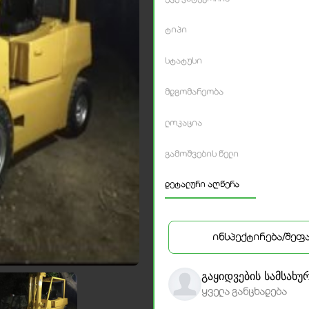
ტიპი
სტატუსი
მდგომარეობა
ლოკაცია
გამოშვების წელი
დეტალური აღწერა
ინსპექტირება/შეფ
გაყიდვების სამსახუ
ყველა განცხადება