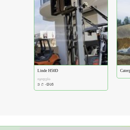
Linde H50D
Cater
იყიდება
3
-დან
a