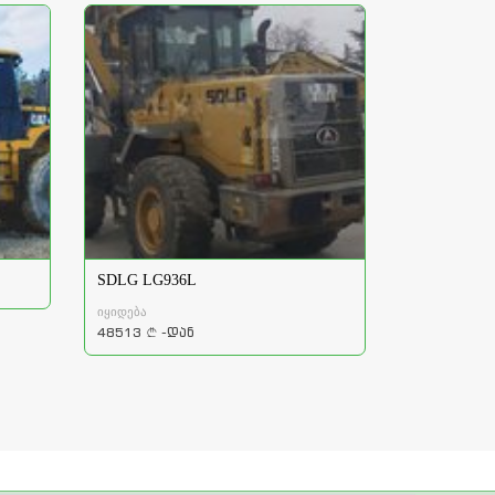
SDLG LG936L
იყიდება
48513
-დან
a