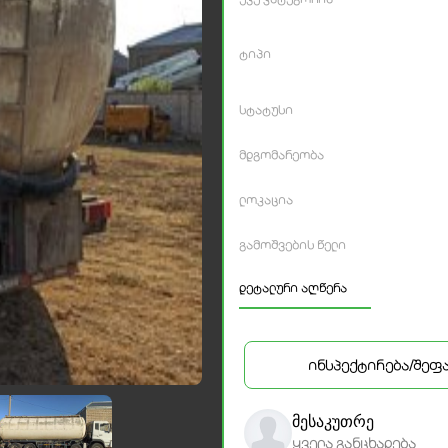
ტიპი
სტატუსი
მდგომარეობა
ლოკაცია
გამოშვების წელი
დეტალური აღწერა
ინსპექტირება/შეფ
მესაკუთრე
ყველა განცხადება