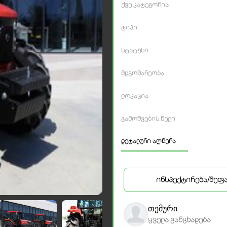
ქვე კატეგორია
ტიპი
სტატუსი
მდგომარეობა
ლოკაცია
გამოშვების წელი
დეტალური აღწერა
ინსპექტირება/შეფ
თემური
ყველა განცხადება