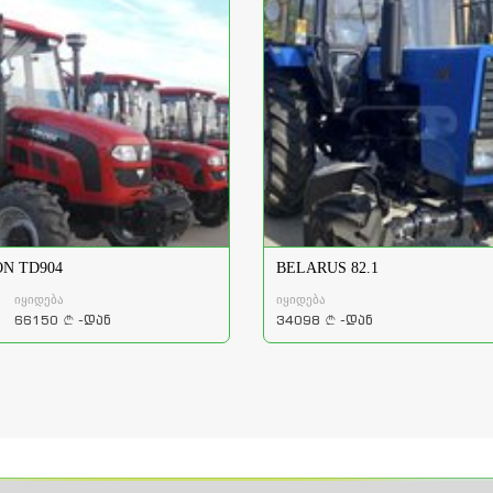
N TD904
BELARUS 82.1
იყიდება
იყიდება
66150
-დან
34098
-დან
a
a