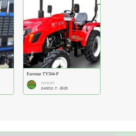
Eurostar TY504-P
იყიდება
24653
-დან
a