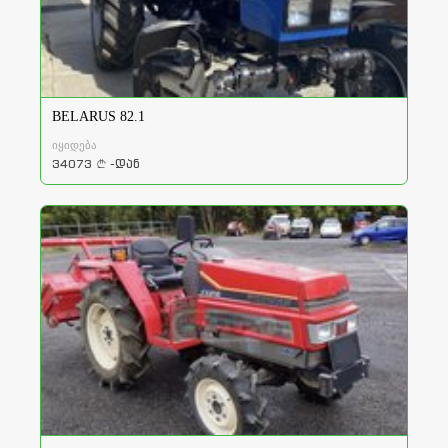
BELARUS 82.1
იყიდება
34073
-დან
a