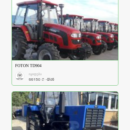
FOTON TD904
იყიდება
66150
-დან
a