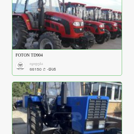
FOTON TD904
იყიდება
66150
-დან
a