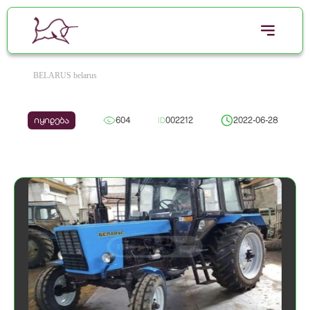
BELARUS belarus
იყიდება
604
ID
002212
2022-06-28