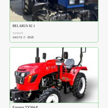
BELARUS 82.1
იყიდება
34073
-დან
a
Eurostar TY504-P