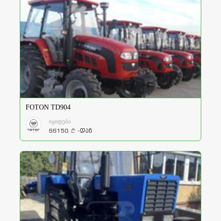
FOTON TD904
იყიდება
66150
-დან
a