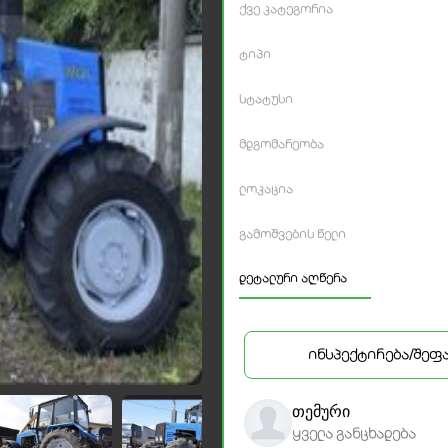
ქვე კატეგორია
ტიპი
სტატუსი
მდგომარეობა
ლოკაცია
გამოშვების წელი
დეტალური აღწერა
ინსპექტირება/შეფ
თემური
ყველა განცხადება