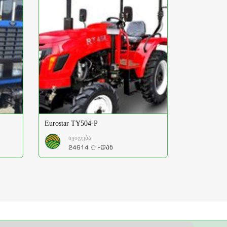
Eurostar TY504-P
იყიდება
24614
-დან
a