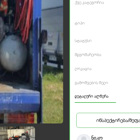
ქვე კატეგორია
ტიპი
სტატუსი
მდგომარეობა
ლოკაცია
გამოშვების წელი
დეტალური აღწერა
ინსპექტირება/შეფ
ნიკო