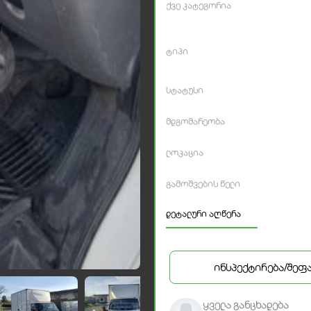
ქვე კატეგორია
ტიპი
სტატუსი
მდგომარეობა
ლოკაცია
გამოშვების წელი
დეტალური აღწერა
ინსპექტირება/შეფ
ყველა განცხადება