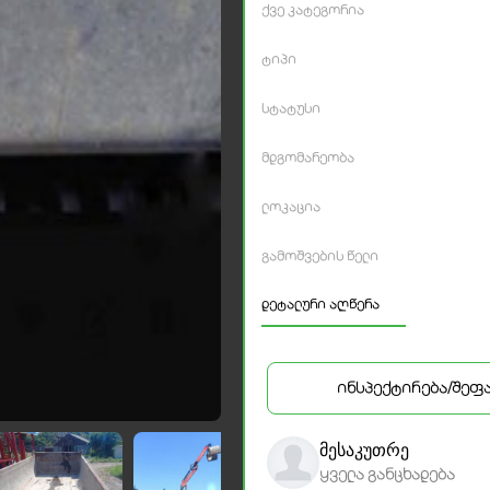
ქვე კატეგორია
ტიპი
სტატუსი
მდგომარეობა
ლოკაცია
გამოშვების წელი
დეტალური აღწერა
ინსპექტირება/შეფ
მესაკუთრე
ყველა განცხადება