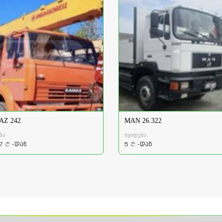
Z 242
MAN 26.322
ბა
იყიდება
7
-დან
5
-დან
a
a