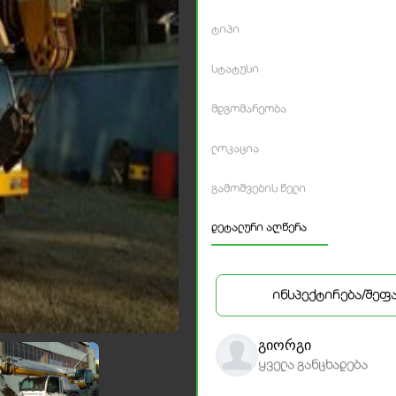
ტიპი
სტატუსი
მდგომარეობა
ლოკაცია
გამოშვების წელი
დეტალური აღწერა
ინსპექტირება/შეფ
გიორგი
ყველა განცხადება