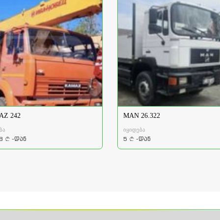
Z 242
MAN 26.322
ბა
იყიდება
8
-დან
5
-დან
a
a