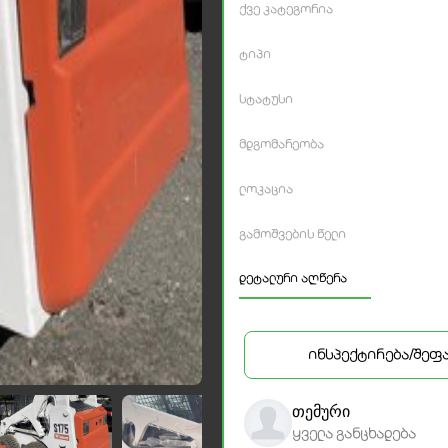
ქვე კატეგორია
ტიპი
სტატუსი
მდგომარეობა
ლოკაცია
გამოშვების წელი
დეტალური აღწერა
ინსპექტირება/შეფ
თემური
ყველა განცხადება