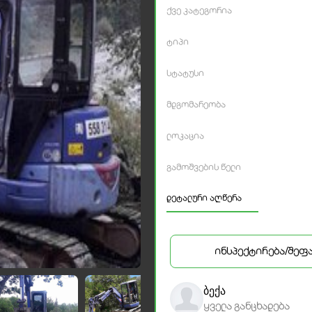
ქვე კატეგორია
ტიპი
სტატუსი
მდგომარეობა
ლოკაცია
გამოშვების წელი
დეტალური აღწერა
ინსპექტირება/შეფ
ბექა
ყველა განცხადება