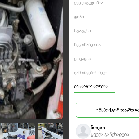
ქვე კატეგორია
ტიპი
სტატუსი
მდგომარეობა
ლოკაცია
გამოშვების წელი
დეტალური აღწერა
ინსპექტირება/შეფ
ნოდო
ყველა განცხადება