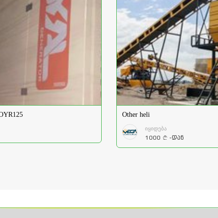
 OYR125
Other heli
იყიდება
1000
-დან
a