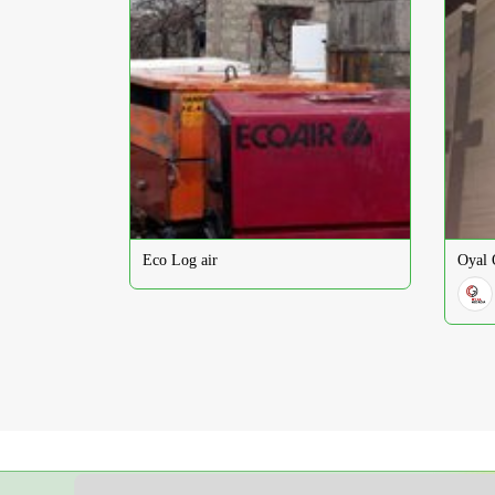
Eco Log air
Oyal