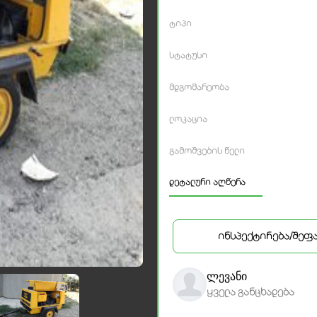
ტიპი
სტატუსი
მდგომარეობა
ლოკაცია
გამოშვების წელი
დეტალური აღწერა
ინსპექტირება/შეფ
ლევანი
ყველა განცხადება