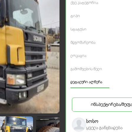
ქვე კატეგორია
ტიპი
სტატუსი
მდგომარეობა
ლოკაცია
გამოშვების წელი
დეტალური აღწერა
ინსპექტირება/შეფ
სოსო
ყველა განცხადება