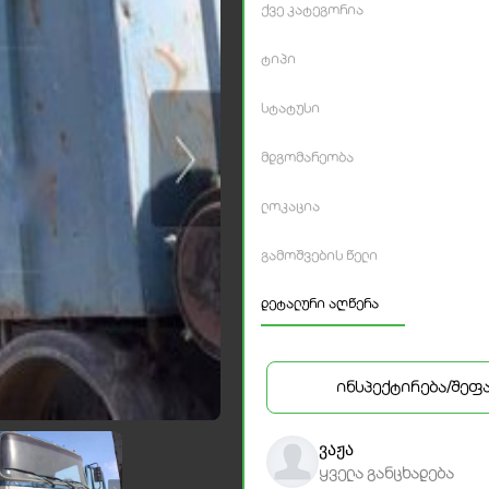
ქვე კატეგორია
ტიპი
სტატუსი
მდგომარეობა
ლოკაცია
გამოშვების წელი
დეტალური აღწერა
ინსპექტირება/შეფ
ვაჟა
ყველა განცხადება