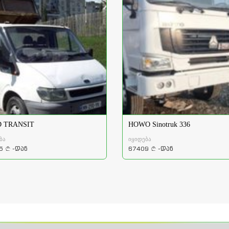
 TRANSIT
HOWO Sinotruk 336
ბა
იყიდება
5
-დან
67409
-დან
a
a