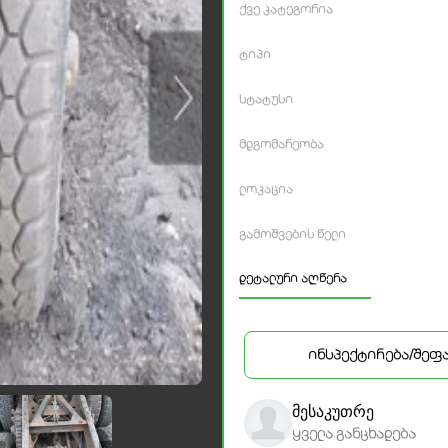
ქვე კატეგორია
ტიპი
სტატუსი
მდგომარეობა
ლოკაცია
გამოშვების წელი
დეტალური აღწერა
ინსპექტირება/შეფ
მესაკუთრე
ყველა განცხადება