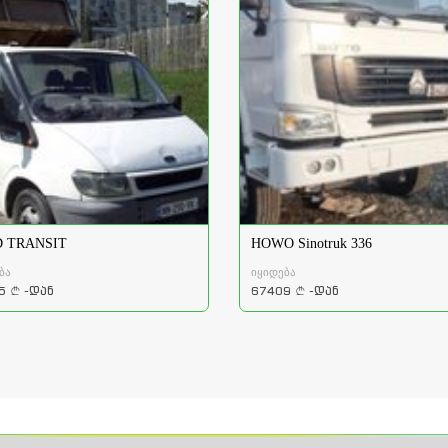
 TRANSIT
HOWO Sinotruk 336
ბა
იყიდება
5
-დან
67409
-დან
a
a