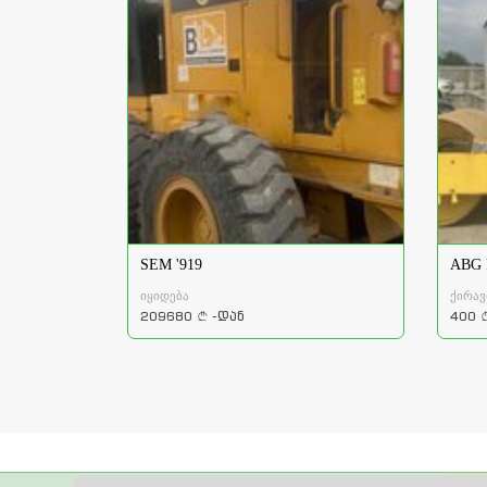
SEM '919
ABG 
იყიდება
ქირავ
209680
-დან
400
a