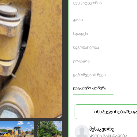
ქვე კატეგორია
ტიპი
სტატუსი
მდგომარეობა
ლოკაცია
გამოშვების წელი
დეტალური აღწერა
ინსპექტირება/შეფ
მესაკუთრე
ყველა განცხადება