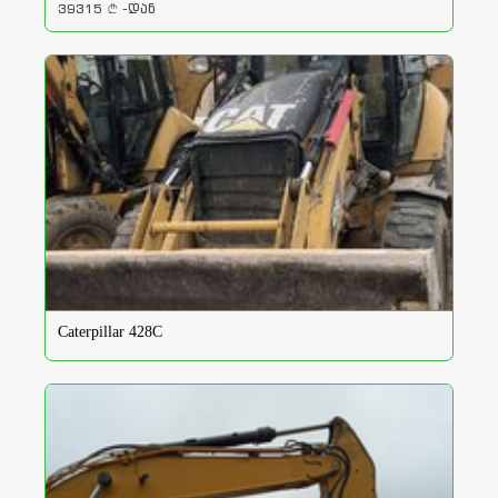
39315
-დან
a
Caterpillar 428C