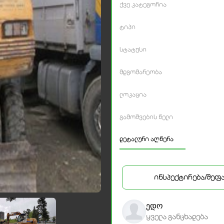
ქვე კატეგორია
ტიპი
სტატუსი
მდგომარეობა
ლოკაცია
გამოშვების წელი
დეტალური აღწერა
ინსპექტირება/შეფ
ედო
ყველა განცხადება