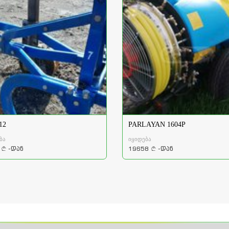
 12
PARLAYAN 1604P
ბა
იყიდება
-დან
19658
-დან
a
a