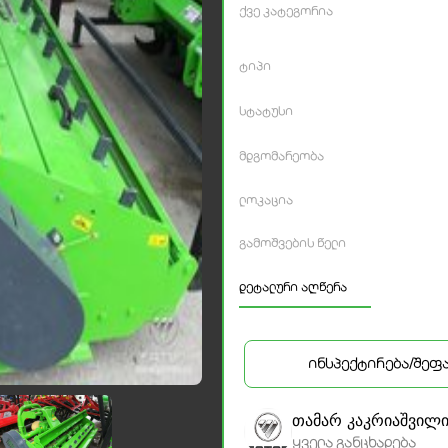
ქვე კატეგორია
ტიპი
სტატუსი
მდგომარეობა
ლოკაცია
გამოშვების წელი
დეტალური აღწერა
ინსპექტირება/შეფ
თამარ კაკრიაშვილ
ყველა განცხადება