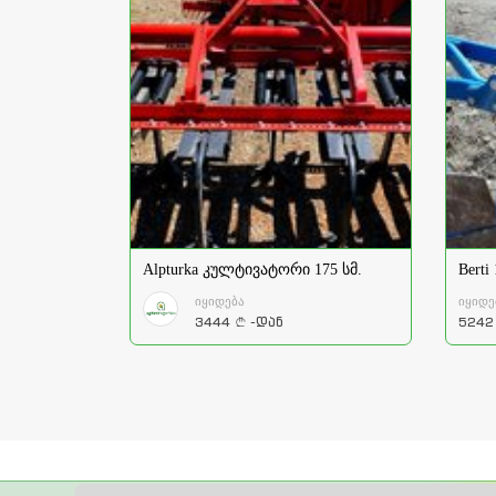
Alpturka კულტივატორი 175 სმ.
Berti
იყიდება
იყიდე
3444
-დან
5242
a