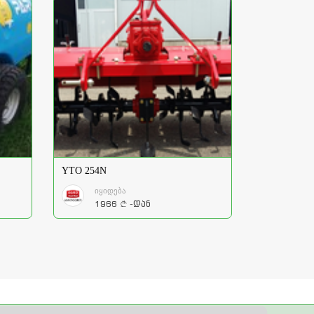
YTO 254N
იყიდება
1966
-დან
a